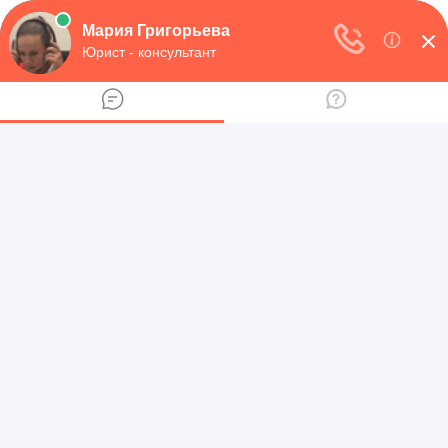
НАЦИОНАЛЬНЫЙ
ПРАВОВОЙ ПОРТАЛ
Юридическая помощь на бесплатной и платной основе
+7 (800) 511-86-74
Меню
Юридический форум
Главная
МВД
Участковые
Кабардино-Балкарская Республика
Баксанский район
Оперативный дежурный полиции
Баксанского района - адрес и
телефон