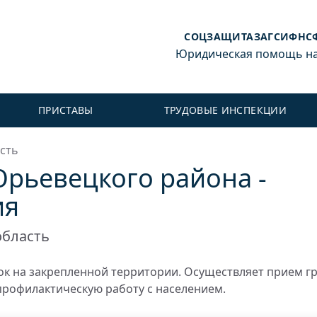
СОЦЗАЩИТА
ЗАГС
ИФНС
Юридическая помощь на 
ПРИСТАВЫ
ТРУДОВЫЕ ИНСПЕКЦИИ
сть
рьевецкого района -
ия
область
к на закрепленной территории. Осуществляет прием г
профилактическую работу с населением.