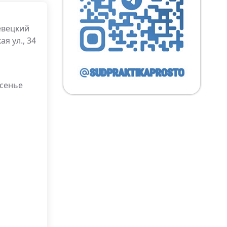
евецкий
я ул., 34
есенье