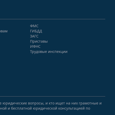
9 10 11 12
 Речная
ФМС
авам
ГИБДД
ЗАГС
 4 5 6 7 8
Приставы
ИФНС
1 2 3 4 5
Трудовые инспекции
1 2 3 4 5
 1 2
я 1 2 3
я 1 2 3 4
я 1
ые юридические вопросы, и кто ищет на них грамотные и
 2 3 4
ной и бесплатной юридической консультацией по
1 2 3 4 5