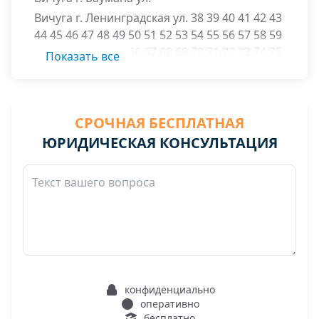
Вичуга г. Ленинградская ул. 38 39 40 41 42 43
44 45 46 47 48 49 50 51 52 53 54 55 56 57 58 59
60 61 62 63 64 65 66 67 68 69 70 71 72 73 74 75
Показать все
76 77 78 79 80 81 82 15 17 19 21 23 25 27 29 31
33а 101 107
Вичуга г. Парковый переулок
СРОЧНАЯ БЕСПЛАТНАЯ
Вичуга г. Пятницкий переулок
ЮРИДИЧЕСКАЯ КОНСУЛЬТАЦИЯ
Вичуга г. Тезинская 1-я ул.
Вичуга г. Тезинская 2-я ул.
Вичуга г. Тезинская 3-я ул.
Вичугский район
Вичуга г. Библиотечная 2-я ул. 2 4
конфиденциально
оперативно
бесплатно