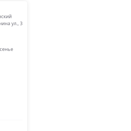
нский
ина ул., 3
есенье