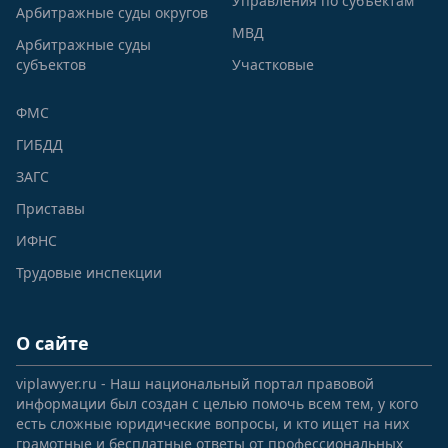
Управления по субъектам
Арбитражные суды округов
Кохма г. Чапаева ул. 1 2 3 4 5 6
МВД
Кохма г. Чехова ул. 5 6 7 8 9 10 11 12 13 14 15 16
Арбитражные суды
субъектов
Участковые
17 18 19 20 21 22 23 27 31 32 33 34 35 39 40 42
43 51 25 55 56 57 58 59 60 61 62 63 64 65 66 67
ФМС
Ивановский район
ГИБДД
Кохма г. 3 Интернационала ул. 1 2 3 4 5 6 7 8 9
10 11 12 13 14 15 16 17 18 19 20
ЗАГС
Кохма г. Коллективная ул. 1 2 3 4 5 6 7 8 9 10 11
Приставы
12 13 14 15 16
ИФНС
Кохма г. Новый Быт ул. 1 2 3 4 5 6 7 8 9 10 11 12
Трудовые инспекции
13 14 15 16 17 18
Кохма г. Пятиконечный переулок 1 2 3 4 5 6 7 8
9 10 11 12 13 14 15
О сайте
viplawyer.ru - Наш национальный портал правовой
информации был создан с целью помочь всем тем, у кого
есть сложные юридические вопросы, и кто ищет на них
грамотные и бесплатные ответы от профессиональных