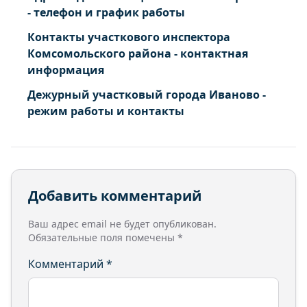
Иваново г. Типографская ул. 3 5 5А 6 8 9 10 18
- телефон и график работы
20 24 25 к. 55 26 28 к. 68 31А 32А 33 35 37 38 к. 1
Контакты участкового инспектора
39 40 41 42 43 к. 16 45 к. 17 46 к. 19 47 48 49 51
Комсомольского района - контактная
53 54 55 56 57 к. 12 58 к. 14 59 к. 11 61 61А 63
информация
Дежурный участковый города Иваново -
режим работы и контакты
Добавить комментарий
Ваш адрес email не будет опубликован.
Обязательные поля помечены
*
Комментарий
*