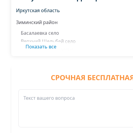
Иркутская область
Зиминский район
Басалаевка село
Верхний Щельбей село
Показать все
Верхняя Зима деревня
Зулумай село
Игнай деревня
Новоникольск деревня
СРОЧНАЯ БЕСПЛАТНА
Сологубово село
Участок Стибутовский нп