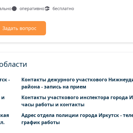
ально
оперативно
бесплатно
Задать вопрос
 области
ск -
Контакты дежурного участкового Нижнеуд
района - запись на прием
 и
Контакты участкового инспектора города И
часы работы и контакты
ская
Адрес отдела полиции города Иркутск - тел
л.
график работы