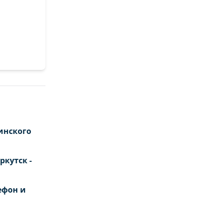
инского
ркутск -
ефон и