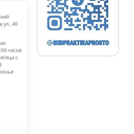
ский
 ул., 40
ник
9:00 часов
есяца с.
3
есенье