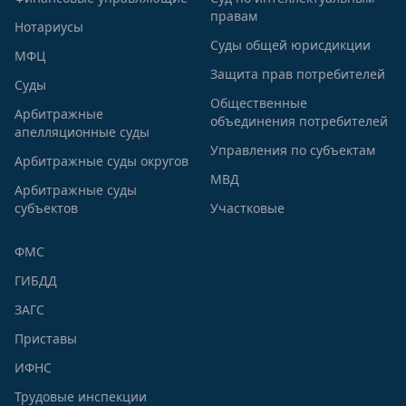
правам
Нотариусы
Суды общей юрисдикции
МФЦ
Защита прав потребителей
Суды
Общественные
Арбитражные
объединения потребителей
апелляционные суды
Управления по субъектам
Арбитражные суды округов
МВД
Арбитражные суды
субъектов
Участковые
ФМС
ГИБДД
ЗАГС
Приставы
ИФНС
Трудовые инспекции