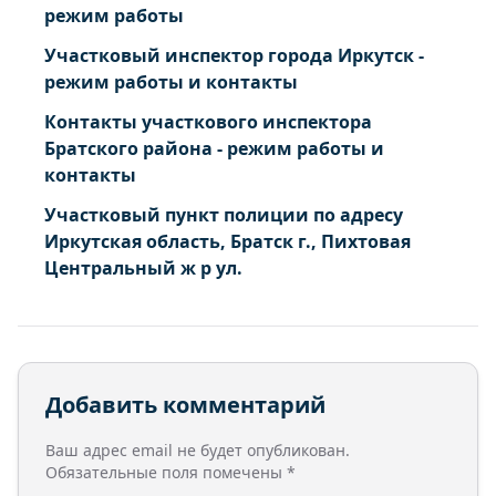
Тагна деревня Березовая ул.
режим работы
Тагна деревня Больничная ул.
Участковый инспектор города Иркутск -
Тагна деревня Ветеранов переулок
режим работы и контакты
Тагна деревня Дорожная ул.
Контакты участкового инспектора
Тагна деревня Заозерная ул.
Братского района - режим работы и
Тагна деревня Лесная ул.
контакты
Тагна деревня Луговая ул.
Участковый пункт полиции по адресу
Тагна деревня Механизаторов ул.
Иркутская область, Братск г., Пихтовая
Тагна деревня Набережная ул.
Центральный ж р ул.
Тагна деревня Островная ул.
Тагна деревня Первомайская ул.
Тагна деревня Почтовый переулок
Тагна деревня Совхозная ул.
Добавить комментарий
Тагна деревня Солнечный переулок
Тагна деревня Сосновый Бор ул.
Ваш адрес email не будет опубликован.
Тагна деревня Трактовая ул.
Обязательные поля помечены
*