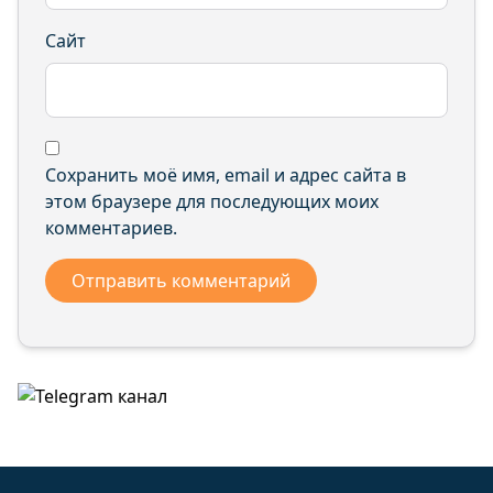
Хор-Тагна село Заречная ул.
Хор-Тагна село Кавказская ул.
Сайт
Хор-Тагна село Лесная ул.
Хор-Тагна село Леспромхозовская ул.
Хор-Тагна село Новая ул.
Хор-Тагна село Сахалинская ул.
Сохранить моё имя, email и адрес сайта в
Хор-Тагна село Хорская ул.
этом браузере для последующих моих
Хор-Тагна село Школьная ул.
комментариев.