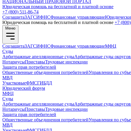
НАЦИОНАЛЬНЫЙ
ПРАВОВОЙ ПОРТАЛ
Юридическая помощь на бесплатной и платной основе
+7 (800) 511-86-74
Соцзащита
ЗАГС
ИФНС
Финансовые управляющие
Юридически
Юридическая помощь на бесплатной и платной основе
+7 (800)
Меню
Соцзащита
ЗАГС
ИФНС
Финансовые управляющие
МФЦ
Суды
Арбитражные апелляционные суды
Арбитражные суды округов
Нотариусы
Приставы
Трудовые инспекции
Защита прав потребителей
Общественные объединения потребителей
Управления по субъ
МВД
Участковые
ФМС
ГИБДД
Юридический форум
МФЦ
Суды
Арбитражные апелляционные суды
Арбитражные суды округов
Нотариусы
Приставы
Трудовые инспекции
Защита прав потребителей
Общественные объединения потребителей
Управления по субъ
МВД
Участковые
ФМС
ГИБДД