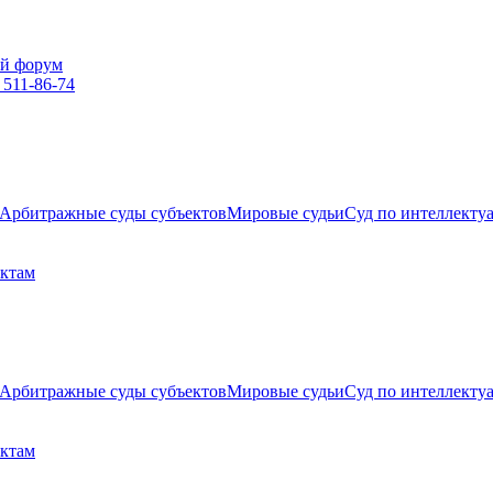
й форум
 511-86-74
Арбитражные суды субъектов
Мировые судьи
Суд по интеллекту
ектам
Арбитражные суды субъектов
Мировые судьи
Суд по интеллекту
ектам