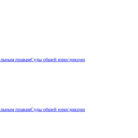
альным правам
Суды общей юрисдикции
альным правам
Суды общей юрисдикции