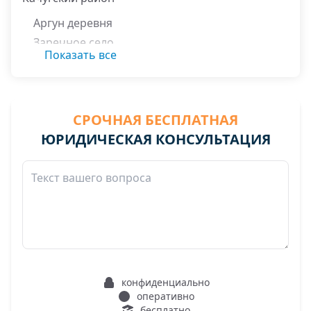
Аргун деревня
Заречное село
Показать все
Зуева деревня
Карлук село
Копцыгай деревня
СРОЧНАЯ БЕСПЛАТНАЯ
Копылова деревня
ЮРИДИЧЕСКАЯ КОНСУЛЬТАЦИЯ
Манзурка село
Полоскова деревня
конфиденциально
оперативно
бесплатно