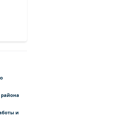
го
 района
аботы и