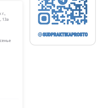
г.,
, 13а
есенье