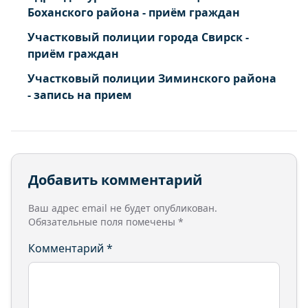
Тэмь село Ленина ул.
Боханского района - приём граждан
Тэмь село Мира ул. 13
Участковый полиции города Свирск -
Тэмь село Молодежная ул.
приём граждан
Тэмь село Набережная ул.
Участковый полиции Зиминского района
Тэмь село Новая ул.
- запись на прием
Тэмь село Полевая ул.
Тэмь село Пролетарская ул.
Тэмь село Северная ул.
Тэмь село Южная ул.
Добавить комментарий
Ваш адрес email не будет опубликован.
Обязательные поля помечены
*
Комментарий
*