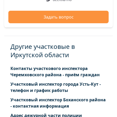
Илир село Сазонова ул.
Илир село Сибирская ул.
Илир село Советская ул.
Задать вопрос
Илир село Совхозная ул.
Илир село Строителей ул.
Илир село Тимирязева ул.
Другие участковые в
Илир село Школьная ул.
Карай деревня Таежная ул.
Иркутской области
Кардой деревня Дачная ул.
Кардой деревня Снежная ул.
Контакты участкового инспектора
Кардой деревня Сосновая ул.
Черемховского района - приём граждан
Кардой деревня Трактовая ул.
Участковый инспектор города Усть-Кут -
Луговой поселок Лесная ул.
телефон и график работы
Луговой поселок Таежная ул.
Участковый инспектор Боханского района
Тэмь село Гагарина ул.
- контактная информация
Тэмь село Кирова ул.
Адрес дежурной части полиции