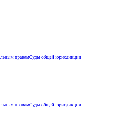
альным правам
Суды общей юрисдикции
альным правам
Суды общей юрисдикции