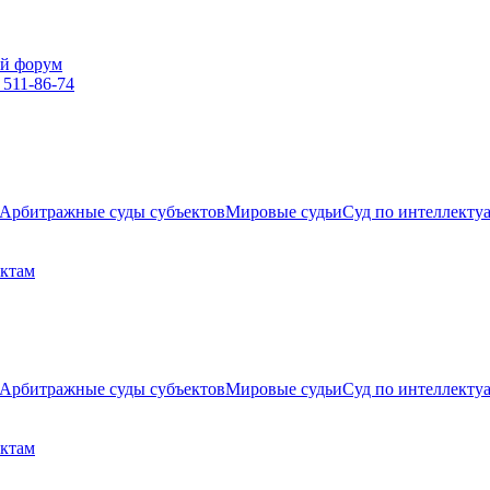
й форум
 511-86-74
Арбитражные суды субъектов
Мировые судьи
Суд по интеллекту
ектам
Арбитражные суды субъектов
Мировые судьи
Суд по интеллекту
ектам