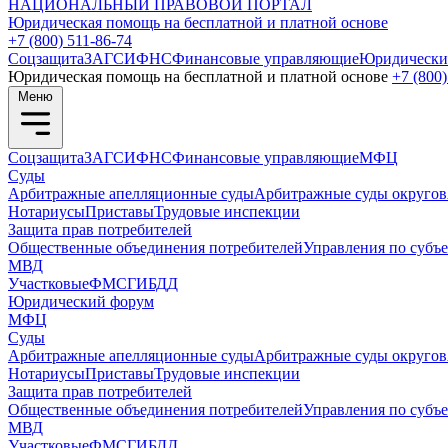
НАЦИОНАЛЬНЫЙ
ПРАВОВОЙ ПОРТАЛ
Юридическая помощь на бесплатной и платной основе
+7 (800) 511-86-74
Соцзащита
ЗАГС
ИФНС
Финансовые управляющие
Юридически
Юридическая помощь на бесплатной и платной основе
+7 (800)
Меню
Соцзащита
ЗАГС
ИФНС
Финансовые управляющие
МФЦ
Суды
Арбитражные апелляционные суды
Арбитражные суды округов
Нотариусы
Приставы
Трудовые инспекции
Защита прав потребителей
Общественные объединения потребителей
Управления по субъ
МВД
Участковые
ФМС
ГИБДД
Юридический форум
МФЦ
Суды
Арбитражные апелляционные суды
Арбитражные суды округов
Нотариусы
Приставы
Трудовые инспекции
Защита прав потребителей
Общественные объединения потребителей
Управления по субъ
МВД
Участковые
ФМС
ГИБДД