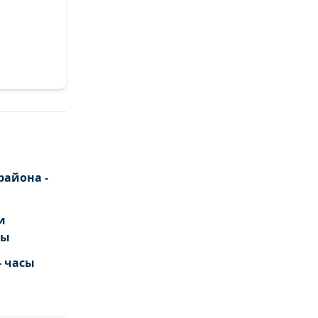
района -
и
ты
- часы