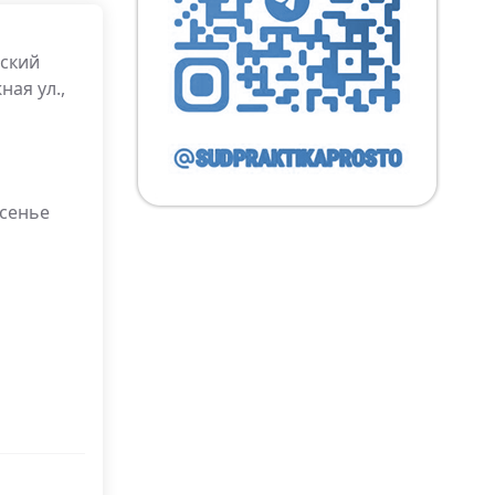
вский
ная ул.,
есенье