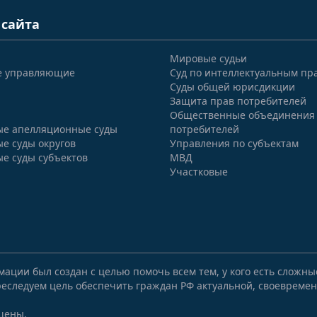
 сайта
Мировые судьи
е управляющие
Суд по интеллектуальным пр
Суды общей юрисдикции
Защита прав потребителей
Общественные объединения
е апелляционные суды
потребителей
е суды округов
Управления по субъектам
е суды субъектов
МВД
Участковые
мации был создан с целью помочь всем тем, у кого есть сложн
еследуем цель обеспечить граждан РФ актуальной, своевремен
щены.