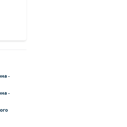
на -
на -
ого