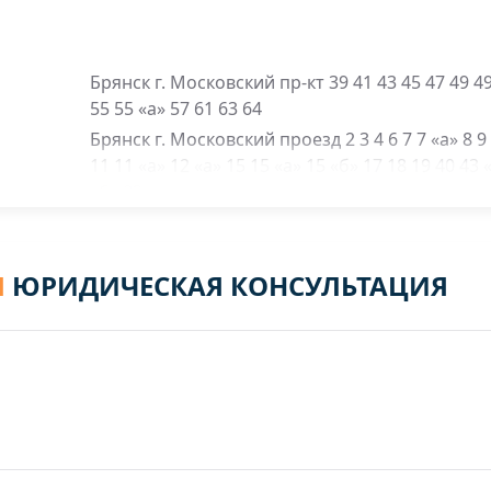
Брянск г. Московский пр-кт 39 41 43 45 47 49 49
55 55 «а» 57 61 63 64
Брянск г. Московский проезд 2 3 4 6 7 7 «а» 8 9 
11 11 «а» 12 «а» 15 15 «а» 15 «б» 17 18 19 40 43 
«б» 83
Брянск г. Тухачевского ул. 21 23 25 14 16
Брянск г. Чапаева ул. 26 28
Я
ЮРИДИЧЕСКАЯ КОНСУЛЬТАЦИЯ
Брянск г. Челюскинцев ул. 2 4