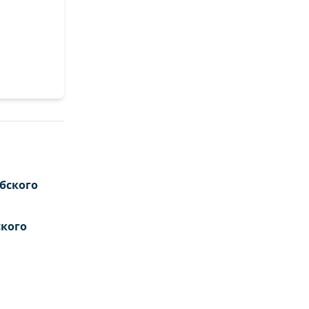
бского
кого