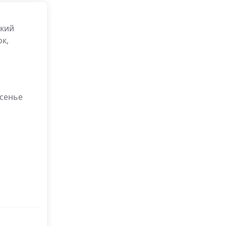
ский
к,
есенье