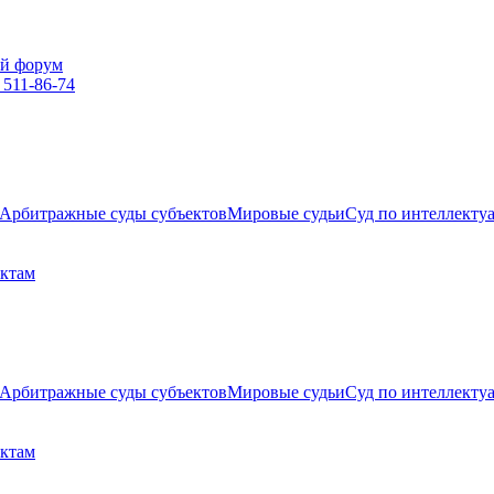
й форум
 511-86-74
Арбитражные суды субъектов
Мировые судьи
Суд по интеллекту
ектам
Арбитражные суды субъектов
Мировые судьи
Суд по интеллекту
ектам