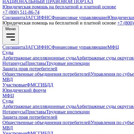
НАЦИОНАЛЬНЫЙ
ПРАВОВОЙ ПОРТАЛ
Юридическая помощь на бесплатной и платной основе
+7 (800) 511-86-74
Соцзащита
ЗАГС
ИФНС
Финансовые управляющие
Юридически
Юридическая помощь на бесплатной и платной основе
+7 (800)
Меню
Соцзащита
ЗАГС
ИФНС
Финансовые управляющие
МФЦ
Суды
Арбитражные апелляционные суды
Арбитражные суды округов
Нотариусы
Приставы
Трудовые инспекции
Защита прав потребителей
Общественные объединения потребителей
Управления по субъ
МВД
Участковые
ФМС
ГИБДД
Юридический форум
МФЦ
Суды
Арбитражные апелляционные суды
Арбитражные суды округов
Нотариусы
Приставы
Трудовые инспекции
Защита прав потребителей
Общественные объединения потребителей
Управления по субъ
МВД
Участковые
ФМС
ГИБДД