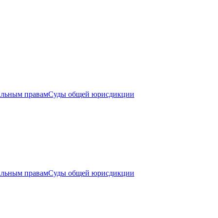
альным правам
Суды общей юрисдикции
альным правам
Суды общей юрисдикции