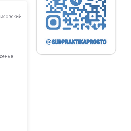
рисовский
есенье