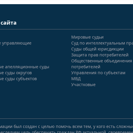
 сайта
Мировые судьи
е управляющие
Суд по интеллектуальным пр
Суды общей юрисдикции
Защита прав потребителей
Общественные объединения
е апелляционные суды
потребителей
е суды округов
Управления по субъектам
е суды субъектов
МВД
Участковые
мации был создан с целью помочь всем тем, у кого есть сложн
еследуем цель обеспечить граждан РФ актуальной, своевремен