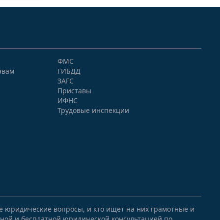
ФМС
авам
ГИБДД
ЗАГС
Приставы
ИФНС
Трудовые инспекции
ые юридические вопросы, и кто ищет на них грамотные и
ной и бесплатной юридической консультацией по