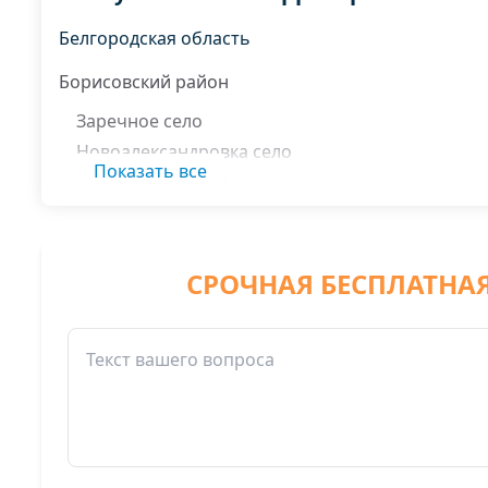
Белгородская область
Борисовский район
Заречное село
Новоалександровка село
Показать все
Порубежное село
Становое хутор
Стригуны село
Теплое село
СРОЧНАЯ БЕСПЛАТНА