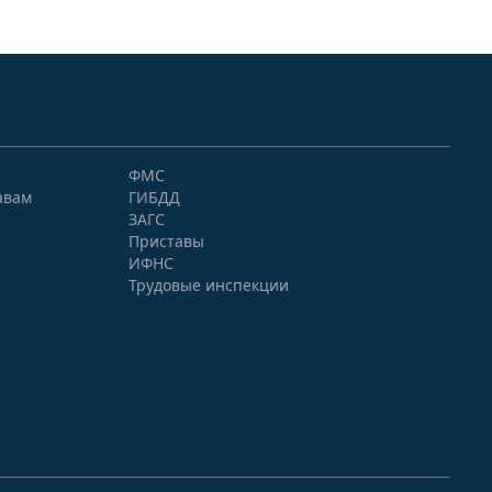
ФМС
авам
ГИБДД
ЗАГС
Приставы
ИФНС
Трудовые инспекции