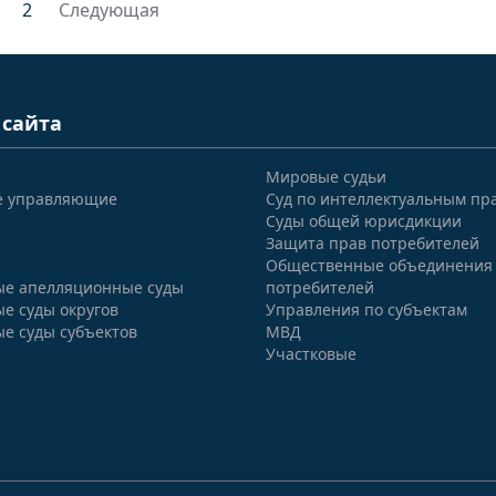
2
Следующая
 сайта
Мировые судьи
е управляющие
Суд по интеллектуальным пр
Суды общей юрисдикции
Защита прав потребителей
Общественные объединения
е апелляционные суды
потребителей
е суды округов
Управления по субъектам
е суды субъектов
МВД
Участковые