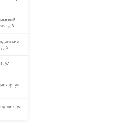
Вымский
ая, д.3
ывдинский
 д. 5
, ул.
ывкар, ул.
ородок, ул.