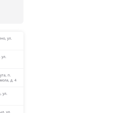
но, ул.
 ул.
ута, п.
ола, д. 4
, ул.
ыл, ул.