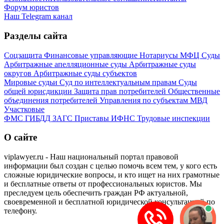
Форум юристов
Наш Telegram канал
Разделы сайта
Соцзащита
Финансовые управляющие
Нотариусы
МФЦ
Суды
Арбитражные апелляционные суды
Арбитражные суды
округов
Арбитражные суды субъектов
Мировые судьи
Суд по интеллектуальным правам
Суды
общей юрисдикции
Защита прав потребителей
Общественные
объединения потребителей
Управления по субъектам
МВД
Участковые
ФМС
ГИБДД
ЗАГС
Приставы
ИФНС
Трудовые инспекции
О сайте
viplawyer.ru - Наш национальный портал правовой
информации был создан с целью помочь всем тем, у кого есть
сложные юридические вопросы, и кто ищет на них грамотные
и бесплатные ответы от профессиональных юристов. Мы
преследуем цель обеспечить граждан РФ актуальной,
своевременной и бесплатной юридической консультацией по
телефону.