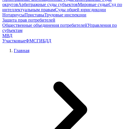
округов
Арбитражные суды субъектов
Мировые судьи
Суд по
интеллектуальным правам
Суды общей юрисдикции
Нотариусы
Приставы
Трудовые инспекции
Защита прав потребителей
Общественные объединения потребителей
Управления по
субъектам
МВД
Участковые
ФМС
ГИБДД
Главная