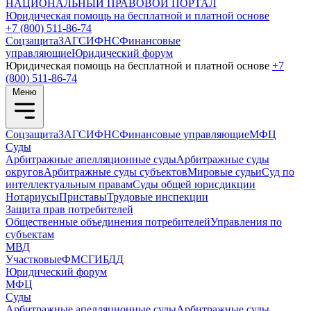
НАЦИОНАЛЬНЫЙ
ПРАВОВОЙ ПОРТАЛ
Юридическая помощь на бесплатной и платной основе
+7 (800) 511-86-74
Соцзащита
ЗАГС
ИФНС
Финансовые
управляющие
Юридический форум
Юридическая помощь на бесплатной и платной основе
+7
(800) 511-86-74
Меню
Соцзащита
ЗАГС
ИФНС
Финансовые управляющие
МФЦ
Суды
Арбитражные апелляционные суды
Арбитражные суды
округов
Арбитражные суды субъектов
Мировые судьи
Суд по
интеллектуальным правам
Суды общей юрисдикции
Нотариусы
Приставы
Трудовые инспекции
Защита прав потребителей
Общественные объединения потребителей
Управления по
субъектам
МВД
Участковые
ФМС
ГИБДД
Юридический форум
МФЦ
Суды
Арбитражные апелляционные суды
Арбитражные суды