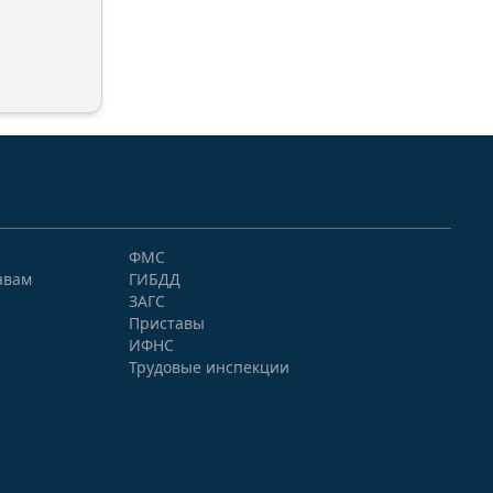
ФМС
авам
ГИБДД
ЗАГС
Приставы
ИФНС
Трудовые инспекции