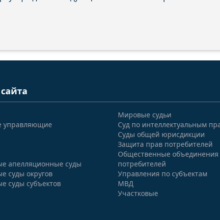
 сайта
Мировые судьи
е управляющие
Суд по интеллектуальным пр
Суды общей юрисдикции
Защита прав потребителей
Общественные объединения
е апелляционные суды
потребителей
е суды округов
Управления по субъектам
е суды субъектов
МВД
Участковые