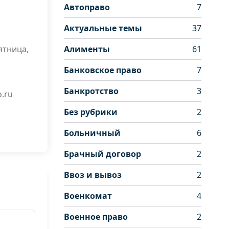
Автоправо
7
Актуальные темы
37
ятница,
Алименты
61
Банковское право
7
Банкротство
3
.ru
Без рубрики
2
Больничный
6
Брачный договор
2
Ввоз и вывоз
2
Военкомат
4
Военное право
2