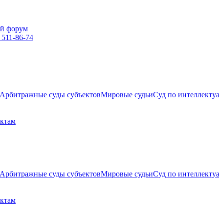
й форум
 511-86-74
Арбитражные суды субъектов
Мировые судьи
Суд по интеллекту
ектам
Арбитражные суды субъектов
Мировые судьи
Суд по интеллекту
ектам