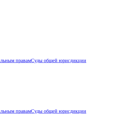
альным правам
Суды общей юрисдикции
альным правам
Суды общей юрисдикции