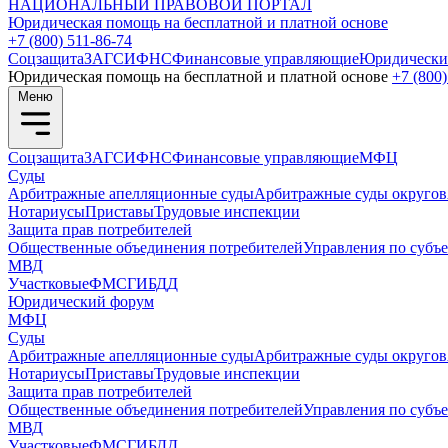
НАЦИОНАЛЬНЫЙ
ПРАВОВОЙ ПОРТАЛ
Юридическая помощь на бесплатной и платной основе
+7 (800) 511-86-74
Соцзащита
ЗАГС
ИФНС
Финансовые управляющие
Юридически
Юридическая помощь на бесплатной и платной основе
+7 (800)
Меню
Соцзащита
ЗАГС
ИФНС
Финансовые управляющие
МФЦ
Суды
Арбитражные апелляционные суды
Арбитражные суды округов
Нотариусы
Приставы
Трудовые инспекции
Защита прав потребителей
Общественные объединения потребителей
Управления по субъ
МВД
Участковые
ФМС
ГИБДД
Юридический форум
МФЦ
Суды
Арбитражные апелляционные суды
Арбитражные суды округов
Нотариусы
Приставы
Трудовые инспекции
Защита прав потребителей
Общественные объединения потребителей
Управления по субъ
МВД
Участковые
ФМС
ГИБДД