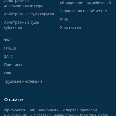
Арбитражные
объединения потребителей
апелляционные суды
Управления по субъектам
Арбитражные суды округов
МВД
Арбитражные суды
субъектов
Участковые
ФМС
ГИБДД
ЗАГС
Приставы
ИФНС
Трудовые инспекции
О сайте
viplawyer.ru - Наш национальный портал правовой
информации был создан с целью помочь всем тем, у кого