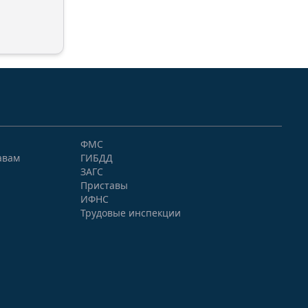
ФМС
авам
ГИБДД
ЗАГС
Приставы
ИФНС
Трудовые инспекции