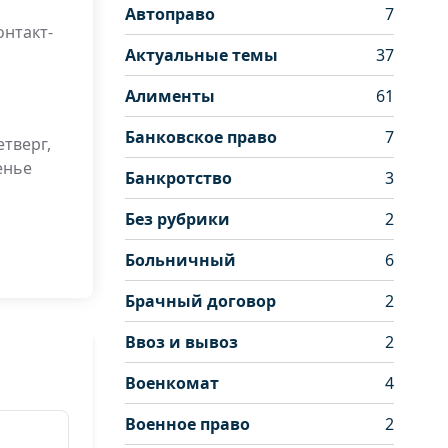
Автоправо
7
онтакт-
Актуальные темы
37
Алименты
61
Банковское право
7
тверг,
енье
Банкротство
3
Без рубрики
2
Больничный
6
Брачный договор
2
Ввоз и вывоз
2
Военкомат
4
Военное право
2