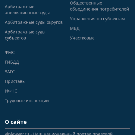
Общественные
Арбитражные
объединения потребителей
апелляционные суды
Управления по субъектам
Арбитражные суды округов
МВД
Арбитражные суды
субъектов
Участковые
ФМС
ГИБДД
ЗАГС
Приставы
ИФНС
Трудовые инспекции
О сайте
viplawyer.ru - Наш национальный портал правовой