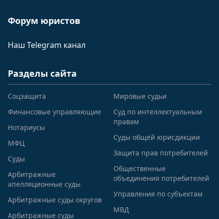
Форум юристов
Наш Telegram канал
Разделы сайта
Соцзащита
Мировые судьи
Финансовые управляющие
Суд по интеллектуальным
правам
Нотариусы
Суды общей юрисдикции
МФЦ
Защита прав потребителей
Суды
Общественные
Арбитражные
объединения потребителей
апелляционные суды
Управления по субъектам
Арбитражные суды округов
МВД
Арбитражные суды