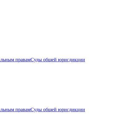
альным правам
Суды общей юрисдикции
альным правам
Суды общей юрисдикции