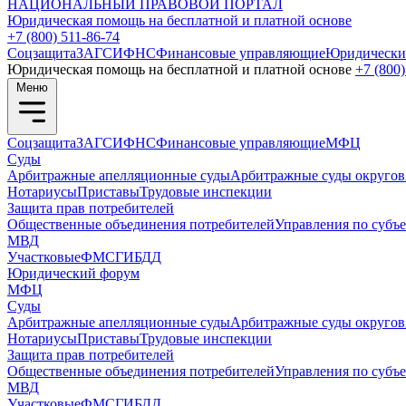
НАЦИОНАЛЬНЫЙ
ПРАВОВОЙ ПОРТАЛ
Юридическая помощь на бесплатной и платной основе
+7 (800) 511-86-74
Соцзащита
ЗАГС
ИФНС
Финансовые управляющие
Юридически
Юридическая помощь на бесплатной и платной основе
+7 (800)
Меню
Соцзащита
ЗАГС
ИФНС
Финансовые управляющие
МФЦ
Суды
Арбитражные апелляционные суды
Арбитражные суды округов
Нотариусы
Приставы
Трудовые инспекции
Защита прав потребителей
Общественные объединения потребителей
Управления по субъ
МВД
Участковые
ФМС
ГИБДД
Юридический форум
МФЦ
Суды
Арбитражные апелляционные суды
Арбитражные суды округов
Нотариусы
Приставы
Трудовые инспекции
Защита прав потребителей
Общественные объединения потребителей
Управления по субъ
МВД
Участковые
ФМС
ГИБДД