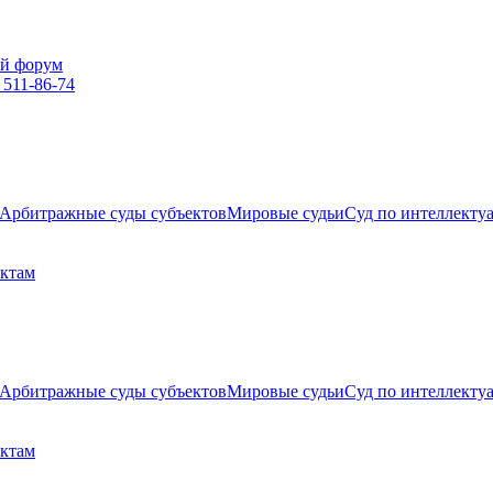
й форум
 511-86-74
Арбитражные суды субъектов
Мировые судьи
Суд по интеллекту
ектам
Арбитражные суды субъектов
Мировые судьи
Суд по интеллекту
ектам