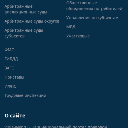
Общественные
Арбитражные
объединения потребителей
апелляционные суды
Управления по субъектам
Арбитражные суды округов
МВД
Арбитражные суды
субъектов
Участковые
ФМС
ГИБДД
ЗАГС
Приставы
ИФНС
Трудовые инспекции
О сайте
viplawyer.ru - Наш национальный портал правовой