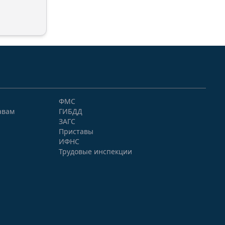
ФМС
авам
ГИБДД
ЗАГС
Приставы
ИФНС
Трудовые инспекции