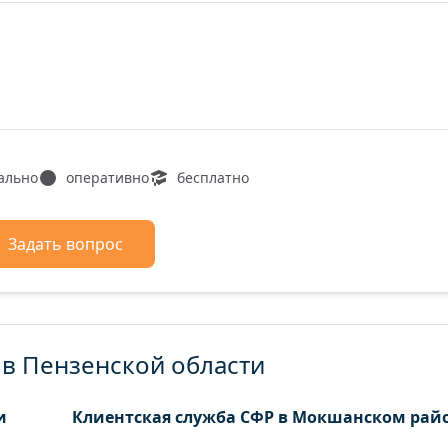
ально
оперативно
бесплатно
Задать вопрос
в Пензенской области
и
Клиентская служба СФР в Мокшанском рай