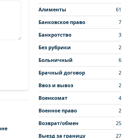
Алименты
61
Банковское право
7
Банкротство
3
Без рубрики
2
Больничный
6
Брачный договор
2
Ввоз и вывоз
2
Военкомат
4
Военное право
2
Возврат/обмен
25
оне
Выезд за границу
27