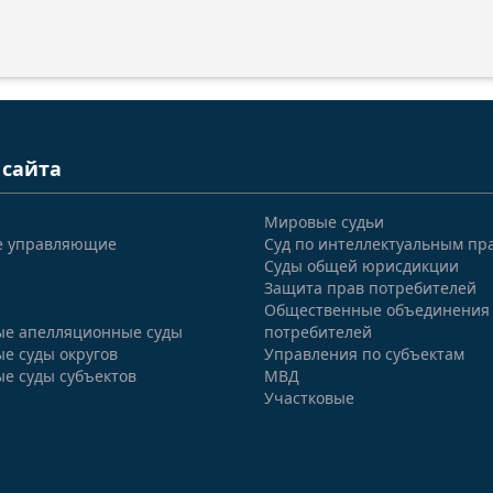
 сайта
Мировые судьи
е управляющие
Суд по интеллектуальным пр
Суды общей юрисдикции
Защита прав потребителей
Общественные объединения
е апелляционные суды
потребителей
е суды округов
Управления по субъектам
е суды субъектов
МВД
Участковые