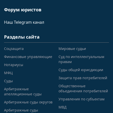
Форум юристов
Наш Telegram канал
Разделы сайта
Соцзащита
Мировые судьи
Финансовые управляющие
Суд по интеллектуальным
правам
Нотариусы
Суды общей юрисдикции
МФЦ
Защита прав потребителей
Суды
Общественные
Арбитражные
объединения потребителей
апелляционные суды
Управления по субъектам
Арбитражные суды округов
МВД
Арбитражные суды