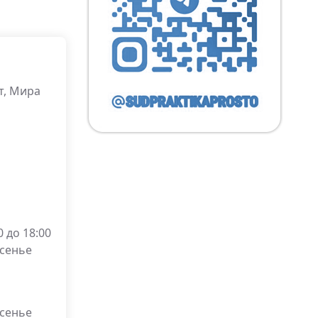
т, Мира
 до 18:00
есенье
есенье