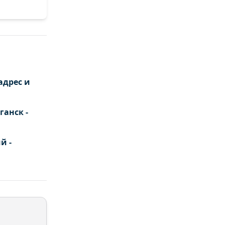
адрес и
ганск -
й -