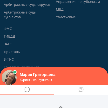
Управления по субъектам
Арбитражные суды округов
МВД
Арбитражные суды
субъектов
Участковые
ФМС
ГИБДД
ЗАГС
Приставы
ИФНС
Трудовые инспекции
О сайте
viplawyer.ru - Наш национальный портал правовой
информации был создан с целью помочь всем тем, у кого
есть сложные юридические вопросы, и кто ищет на них