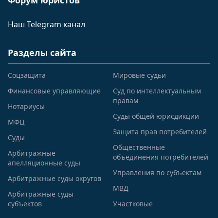
Форум юристов
Наш Telegram канал
Разделы сайта
Соцзащита
Мировые судьи
Финансовые управляющие
Суд по интеллектуальным
правам
Нотариусы
Суды общей юрисдикции
МФЦ
Защита прав потребителей
Суды
Общественные
Арбитражные
объединения потребителей
апелляционные суды
Управления по субъектам
Арбитражные суды округов
МВД
Арбитражные суды
субъектов
Участковые