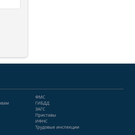
ФМС
авам
ГИБДД
ЗАГС
Приставы
ИФНС
Трудовые инспекции