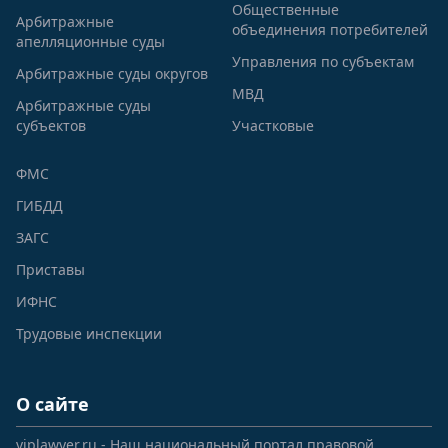
Общественные
Арбитражные
объединения потребителей
апелляционные суды
Управления по субъектам
Арбитражные суды округов
МВД
Арбитражные суды
субъектов
Участковые
ФМС
ГИБДД
ЗАГС
Приставы
ИФНС
Трудовые инспекции
О сайте
viplawyer.ru - Наш национальный портал правовой