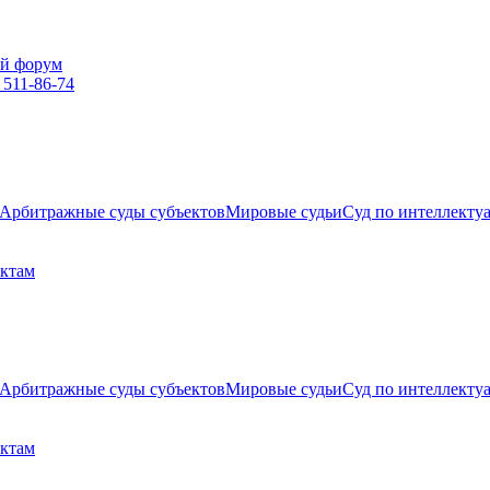
й форум
 511-86-74
Арбитражные суды субъектов
Мировые судьи
Суд по интеллекту
ектам
Арбитражные суды субъектов
Мировые судьи
Суд по интеллекту
ектам