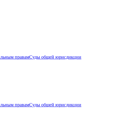
альным правам
Суды общей юрисдикции
альным правам
Суды общей юрисдикции