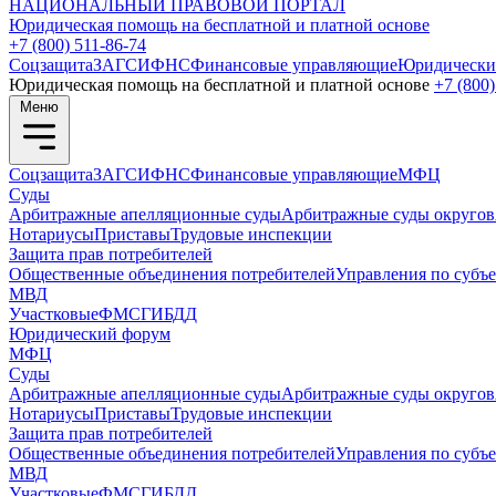
НАЦИОНАЛЬНЫЙ
ПРАВОВОЙ ПОРТАЛ
Юридическая помощь на бесплатной и платной основе
+7 (800) 511-86-74
Соцзащита
ЗАГС
ИФНС
Финансовые управляющие
Юридически
Юридическая помощь на бесплатной и платной основе
+7 (800)
Меню
Соцзащита
ЗАГС
ИФНС
Финансовые управляющие
МФЦ
Суды
Арбитражные апелляционные суды
Арбитражные суды округов
Нотариусы
Приставы
Трудовые инспекции
Защита прав потребителей
Общественные объединения потребителей
Управления по субъ
МВД
Участковые
ФМС
ГИБДД
Юридический форум
МФЦ
Суды
Арбитражные апелляционные суды
Арбитражные суды округов
Нотариусы
Приставы
Трудовые инспекции
Защита прав потребителей
Общественные объединения потребителей
Управления по субъ
МВД
Участковые
ФМС
ГИБДД