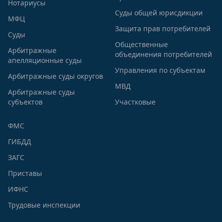
Нотариусы
Суды общей юрисдикции
МФЦ
Защита прав потребителей
Суды
Общественные
Арбитражные
объединения потребителей
апелляционные суды
Управления по субъектам
Арбитражные суды округов
МВД
Арбитражные суды
субъектов
Участковые
ФМС
ГИБДД
ЗАГС
Приставы
ИФНС
Трудовые инспекции