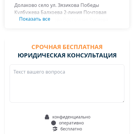
Долаково село ул. Зязикова Победы
Кулбужева Балхоева 2-линия Почтовая
Показать все
Манкиева Осканова Восточная Кусиева
Дахкильгова Пролетарская Мусиева Степная
Джандарова Камбилеевская Шаухалова
Приграничная Парижева Гаракоева Киева
СРОЧНАЯ БЕСПЛАТНАЯ
Мислаурова Комбелеевская
ЮРИДИЧЕСКАЯ КОНСУЛЬТАЦИЯ
конфиденциально
оперативно
бесплатно