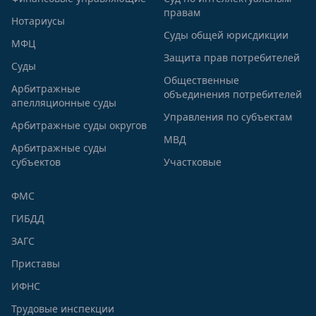
правам
Нотариусы
Суды общей юрисдикции
МФЦ
Защита прав потребителей
Суды
Общественные
Арбитражные
объединения потребителей
апелляционные суды
Управления по субъектам
Арбитражные суды округов
МВД
Арбитражные суды
субъектов
Участковые
ФМС
ГИБДД
ЗАГС
Приставы
ИФНС
Трудовые инспекции