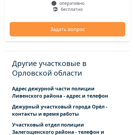
Санатория поселок
оперативно
бесплатно
Селихово деревня
Сеножатное поселок
Сидячее деревня
Задать вопрос
Спесивцево деревня
Челищевский поселок
Другие участковые в
Орловской области
Адрес дежурной части полиции
Ливенского района - адрес и телефон
Дежурный участковый города Орёл -
контакты и время работы
Участковый отдел полиции
Залегощенского района - телефон и