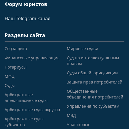
Форум юристов
Наш Telegram канал
Разделы сайта
Соцзащита
Мировые судьи
Финансовые управляющие
Суд по интеллектуальным
правам
Нотариусы
Суды общей юрисдикции
МФЦ
Защита прав потребителей
Суды
Общественные
Арбитражные
объединения потребителей
апелляционные суды
Управления по субъектам
Арбитражные суды округов
МВД
Арбитражные суды
субъектов
Участковые