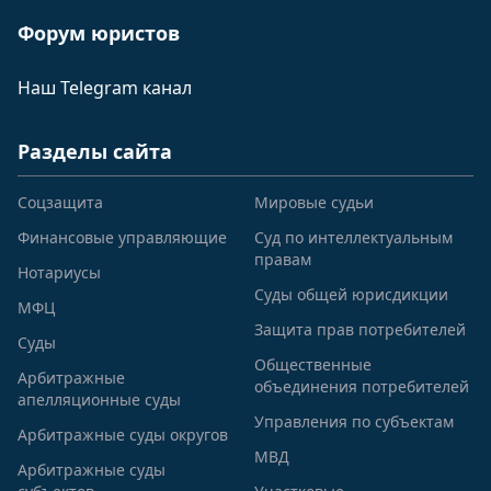
Форум юристов
Наш Telegram канал
Разделы сайта
Соцзащита
Мировые судьи
Финансовые управляющие
Суд по интеллектуальным
правам
Нотариусы
Суды общей юрисдикции
МФЦ
Защита прав потребителей
Суды
Общественные
Арбитражные
объединения потребителей
апелляционные суды
Управления по субъектам
Арбитражные суды округов
МВД
Арбитражные суды