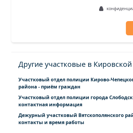
Кленовица село
Полушин
конфиденци
Колеватовы деревня
Поляки 
Кордон Шапкино деревня
Поташиц
Коротаевы деревня
Русаново
Другие участковые в Кировской
Участковый отдел полиции Кирово-Чепецко
района - приём граждан
Участковый отдел полиции города Слободск
контактная информация
Дежурный участковый Вятскополянского рай
контакты и время работы