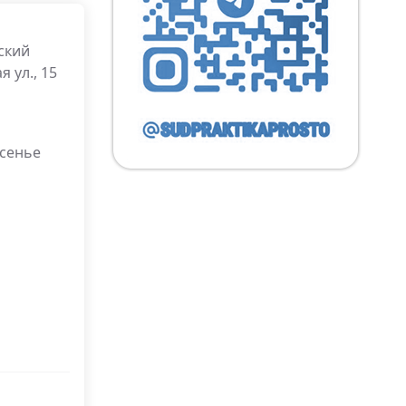
ский
 ул., 15
есенье