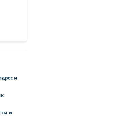
адрес и
ик
кты и