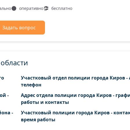
ы деревня
Шушканы деревня
ально
оперативно
бесплатно
деревня
Ярушонки деревня
ы деревня
Задать вопрос
 село
 области
го
Участковый отдел полиции города Киров - 
телефон
ой -
Адрес отдела полиции города Киров - граф
работы и контакты
она -
Участковый полиции города Киров - конта
время работы