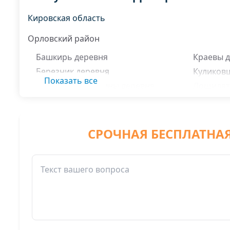
Кировская область
Орловский район
Башкирь деревня
Краевы 
Березник деревня
Куликов
Показать все
Большие Скурихины деревня
Лощилят
Ведро деревня
Малые К
Веретея деревня
Малые С
Высоково деревня
Малые Ч
СРОЧНАЯ БЕСПЛАТНА
Высоковские Зубари деревня
Михеевы
Гребеневщина деревня
Мургазе
Гребеневы деревня
Нагорян
Засора деревня
Новосел
Зубари деревня
Обаимы 
Зыковы деревня
Овчинни
Канаевщина деревня
Озерки 