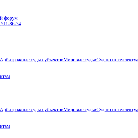
й форум
 511-86-74
Арбитражные суды субъектов
Мировые судьи
Суд по интеллекту
ектам
Арбитражные суды субъектов
Мировые судьи
Суд по интеллекту
ектам