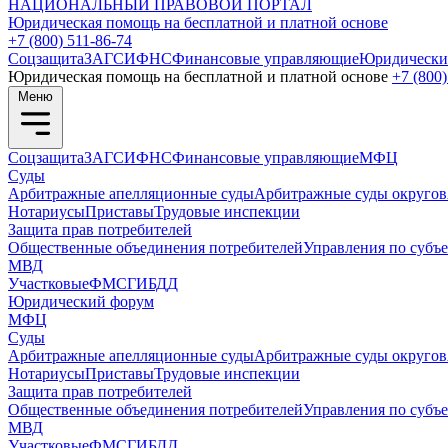
НАЦИОНАЛЬНЫЙ
ПРАВОВОЙ ПОРТАЛ
Юридическая помощь на бесплатной и платной основе
+7 (800) 511-86-74
Соцзащита
ЗАГС
ИФНС
Финансовые управляющие
Юридически
Юридическая помощь на бесплатной и платной основе
+7 (800)
Меню
Соцзащита
ЗАГС
ИФНС
Финансовые управляющие
МФЦ
Суды
Арбитражные апелляционные суды
Арбитражные суды округов
Нотариусы
Приставы
Трудовые инспекции
Защита прав потребителей
Общественные объединения потребителей
Управления по субъ
МВД
Участковые
ФМС
ГИБДД
Юридический форум
МФЦ
Суды
Арбитражные апелляционные суды
Арбитражные суды округов
Нотариусы
Приставы
Трудовые инспекции
Защита прав потребителей
Общественные объединения потребителей
Управления по субъ
МВД
Участковые
ФМС
ГИБДД