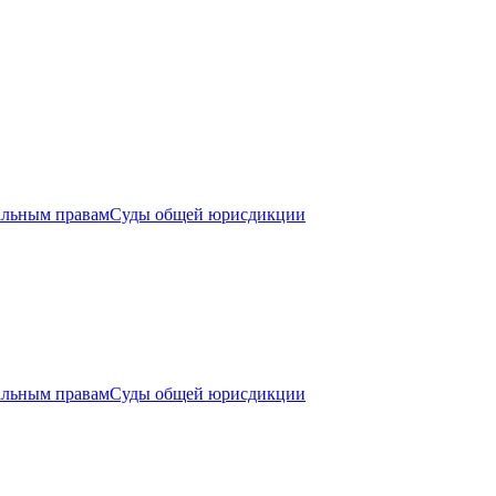
альным правам
Суды общей юрисдикции
альным правам
Суды общей юрисдикции