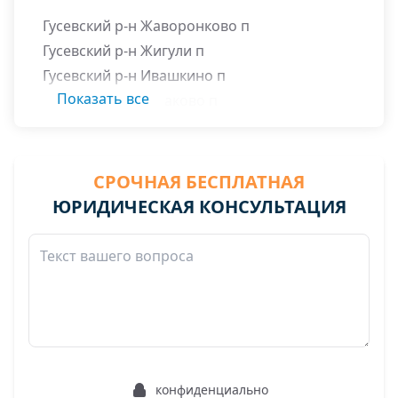
Гусевский р-н Жаворонково п
Гусевский р-н Жигули п
Гусевский р-н Ивашкино п
Показать все
Гусевский р-н Казаково п
Гусевский р-н Костино п
Гусевский р-н Маяковское п
Гусевский р-н Мишкино п
СРОЧНАЯ БЕСПЛАТНАЯ
Гусевский р-н Синявино п
ЮРИДИЧЕСКАЯ КОНСУЛЬТАЦИЯ
Гусевский р-н Фурманово п
Гусевский район
Опочка п Опочка п
конфиденциально