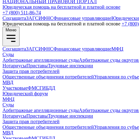
НАЦИОНАЛЬНЫЙ
ПРАВОВОЙ ПОРТАЛ
Юридическая помощь на бесплатной и платной основе
+7 (800) 511-86-74
Соцзащита
ЗАГС
ИФНС
Финансовые управляющие
Юридически
Юридическая помощь на бесплатной и платной основе
+7 (800)
Меню
Соцзащита
ЗАГС
ИФНС
Финансовые управляющие
МФЦ
Суды
Арбитражные апелляционные суды
Арбитражные суды округов
Нотариусы
Приставы
Трудовые инспекции
Защита прав потребителей
Общественные объединения потребителей
Управления по субъ
МВД
Участковые
ФМС
ГИБДД
Юридический форум
МФЦ
Суды
Арбитражные апелляционные суды
Арбитражные суды округов
Нотариусы
Приставы
Трудовые инспекции
Защита прав потребителей
Общественные объединения потребителей
Управления по субъ
МВД
Участковые
ФМС
ГИБДД