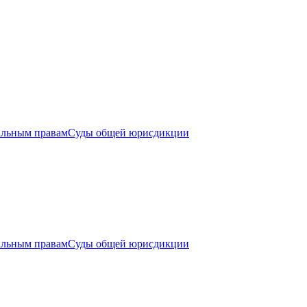
альным правам
Суды общей юрисдикции
альным правам
Суды общей юрисдикции