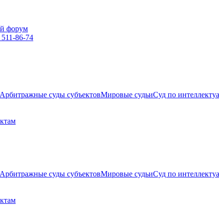
й форум
 511-86-74
Арбитражные суды субъектов
Мировые судьи
Суд по интеллекту
ектам
Арбитражные суды субъектов
Мировые судьи
Суд по интеллекту
ектам