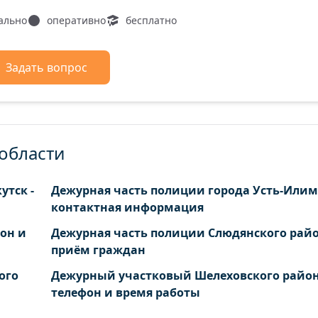
ально
оперативно
бесплатно
Задать вопрос
 области
утск -
Дежурная часть полиции города Усть-Илимс
контактная информация
фон и
Дежурная часть полиции Слюдянского райо
приём граждан
ого
Дежурный участковый Шелеховского район
телефон и время работы