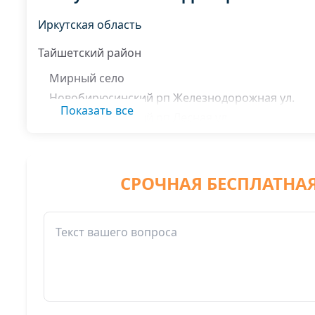
Иркутская область
Тайшетский район
Мирный село
Новобирюсинский рп Железнодорожная ул.
Показать все
Новобирюсинский рп Лесная ул.
Новобирюсинский рп Набережная ул.
Новобирюсинский рп Первомайская ул.
Новобирюсинский рп Подстанция ул.
СРОЧНАЯ БЕСПЛАТНА
Новобирюсинский рп Пожарный городок ул.
Пея поселок
Шелаево село