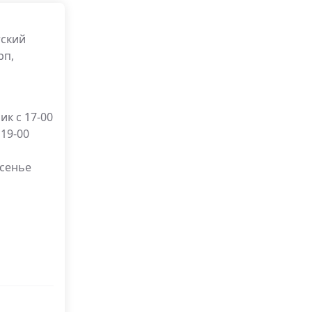
тский
рп,
к с 17-00
 19-00
есенье