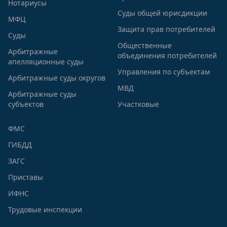
Нотариусы
Суды общей юрисдикции
МФЦ
Защита прав потребителей
Суды
Общественные
Арбитражные
объединения потребителей
апелляционные суды
Управления по субъектам
Арбитражные суды округов
МВД
Арбитражные суды
субъектов
Участковые
ФМС
ГИБДД
ЗАГС
Приставы
ИФНС
Трудовые инспекции