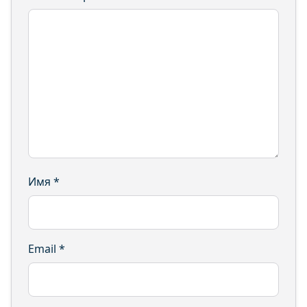
Имя
*
Email
*