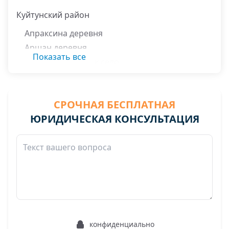
Куйтунский район
Апраксина деревня
Аршан деревня
Показать все
Большой Кашелак село
Меньчукова деревня
Полтава деревня
СРОЧНАЯ БЕСПЛАТНАЯ
Ромоданова деревня
ЮРИДИЧЕСКАЯ КОНСУЛЬТАЦИЯ
Участок Ивановский нп
Ханхатуй деревня
Харик село
конфиденциально