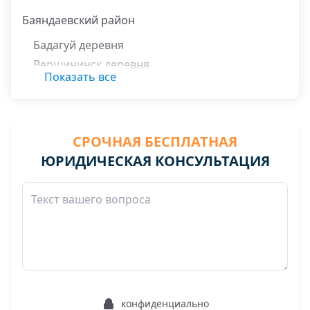
Баяндаевский район
Бадагуй деревня
Вершининск деревня
Показать все
Еленинск деревня
Идыгей деревня
Каменка деревня
СРОЧНАЯ БЕСПЛАТНАЯ
Маралтуй деревня
ЮРИДИЧЕСКАЯ КОНСУЛЬТАЦИЯ
Молой деревня
Нагалык село
Нуху-Нур деревня
конфиденциально