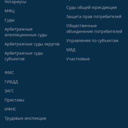
Нотариусы
Суды общей юрисдикции
МФЦ
Защита прав потребителей
Суды
Общественные
Арбитражные
объединения потребителей
апелляционные суды
Управления по субъектам
Арбитражные суды округов
МВД
Арбитражные суды
субъектов
Участковые
ФМС
ГИБДД
ЗАГС
Приставы
ИФНС
Трудовые инспекции