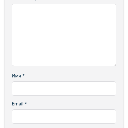
Имя
*
Email
*