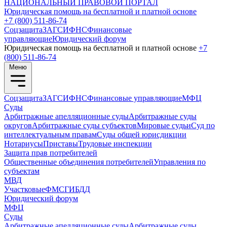
НАЦИОНАЛЬНЫЙ
ПРАВОВОЙ ПОРТАЛ
Юридическая помощь на бесплатной и платной основе
+7 (800) 511-86-74
Соцзащита
ЗАГС
ИФНС
Финансовые
управляющие
Юридический форум
Юридическая помощь на бесплатной и платной основе
+7
(800) 511-86-74
Меню
Соцзащита
ЗАГС
ИФНС
Финансовые управляющие
МФЦ
Суды
Арбитражные апелляционные суды
Арбитражные суды
округов
Арбитражные суды субъектов
Мировые судьи
Суд по
интеллектуальным правам
Суды общей юрисдикции
Нотариусы
Приставы
Трудовые инспекции
Защита прав потребителей
Общественные объединения потребителей
Управления по
субъектам
МВД
Участковые
ФМС
ГИБДД
Юридический форум
МФЦ
Суды
Арбитражные апелляционные суды
Арбитражные суды