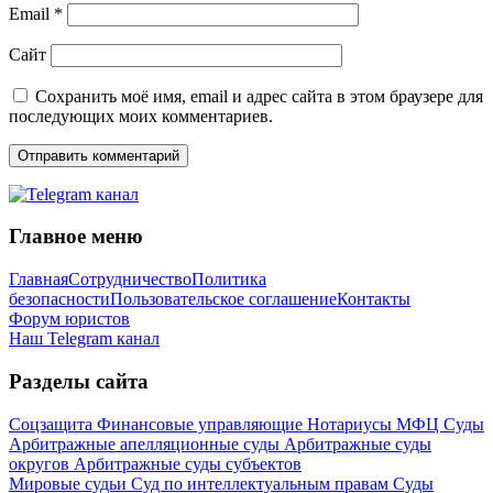
Email
*
Сайт
Сохранить моё имя, email и адрес сайта в этом браузере для
последующих моих комментариев.
Главное меню
Главная
Сотрудничество
Политика
безопасности
Пользовательское соглашение
Контакты
Форум юристов
Наш Telegram канал
Разделы сайта
Соцзащита
Финансовые управляющие
Нотариусы
МФЦ
Суды
Арбитражные апелляционные суды
Арбитражные суды
округов
Арбитражные суды субъектов
Мировые судьи
Суд по интеллектуальным правам
Суды