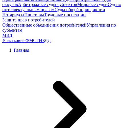
округов
Арбитражные суды субъектов
Мировые судьи
Суд по
интеллектуальным правам
Суды общей юрисдикции
Нотариусы
Приставы
Трудовые инспекции
Защита прав потребителей
Общественные объединения потребителей
Управления по
субъектам
МВД
Участковые
ФМС
ГИБДД
Главная